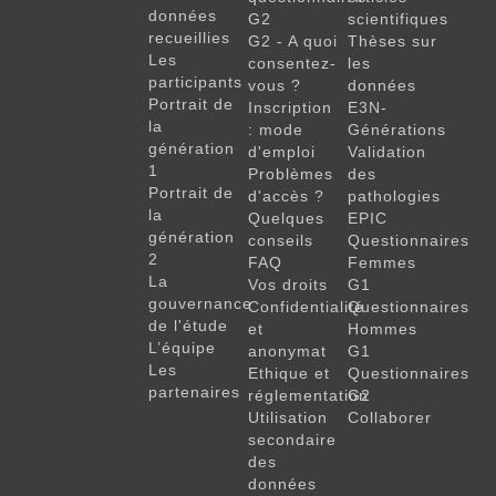
données
G2
scientifiques
recueillies
G2 - A quoi
Thèses sur
Les
consentez-
les
participants
vous ?
données
Portrait de
Inscription
E3N-
la
: mode
Générations
génération
d'emploi
Validation
1
Problèmes
des
Portrait de
d'accès ?
pathologies
la
Quelques
EPIC
génération
conseils
Questionnaires
2
FAQ
Femmes
La
Vos droits
G1
gouvernance
Confidentialité
Questionnaires
de l'étude
et
Hommes
L’équipe
anonymat
G1
Les
Ethique et
Questionnaires
partenaires
réglementation
G2
Utilisation
Collaborer
secondaire
des
données