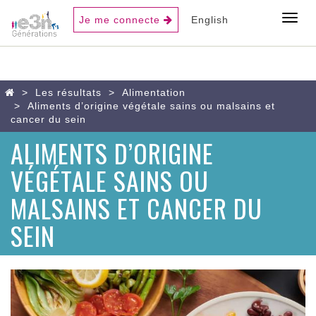
USER
Toggl
Je me connecte
English
ACCOUNT
MENU
Aller
Home
Les résultats
Alimentation
au
Aliments d’origine végétale sains ou malsains et
contenu
cancer du sein
principal
ALIMENTS D’ORIGINE
VÉGÉTALE SAINS OU
MALSAINS ET CANCER DU
SEIN