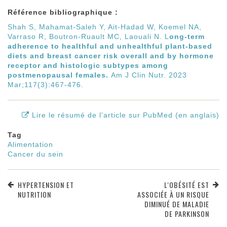
Référence bibliographique :
Shah S, Mahamat-Saleh Y, Ait-Hadad W, Koemel NA,
Varraso R, Boutron-Ruault MC, Laouali N. L
ong-term
adherence to healthful and unhealthful plant-based
diets and breast cancer risk overall and by hormone
receptor and histologic subtypes among
postmenopausal females.
Am J Clin Nutr. 2023
Mar;117(3):467-476.
Lire le résumé de l'article sur PubMed (en anglais)
Tag
Alimentation
Cancer du sein
HYPERTENSION ET
L'OBÉSITÉ EST
NUTRITION
ASSOCIÉE À UN RISQUE
DIMINUÉ DE MALADIE
DE PARKINSON