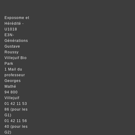
Exposome et
Hérédité -
U1018
E3N-
Générations
Gustave
Roussy
Villejuif Bio
Park
1 Mail du
professeur
Georges
Mathé
94 800
Villejuif
01 42 11 53
86 (pour les
G1)
01 42 11 56
40 (pour les
G2)